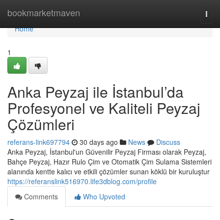
Home
bookmarketmaven
Togg
navi
Home
1
Anka Peyzaj ile İstanbul’da
Profesyonel ve Kaliteli Peyzaj
Çözümleri
referans-link697794
30 days ago
News
Discuss
Anka Peyzaj, İstanbul'un Güvenilir Peyzaj Firması olarak Peyzaj,
Bahçe Peyzaj, Hazır Rulo Çim ve Otomatik Çim Sulama Sistemleri
alanında kentte kalıcı ve etkili çözümler sunan köklü bir kuruluştur
https://referanslink516970.life3dblog.com/profile
Comments
Who Upvoted