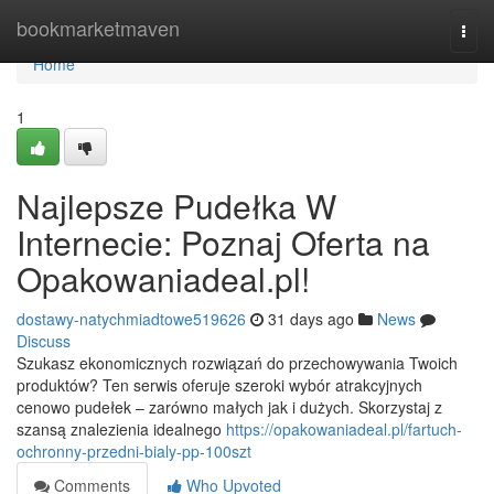
Home
bookmarketmaven
Togg
navi
Home
1
Najlepsze Pudełka W
Internecie: Poznaj Oferta na
Opakowaniadeal.pl!
dostawy-natychmiadtowe519626
31 days ago
News
Discuss
Szukasz ekonomicznych rozwiązań do przechowywania Twoich
produktów? Ten serwis oferuje szeroki wybór atrakcyjnych
cenowo pudełek – zarówno małych jak i dużych. Skorzystaj z
szansą znalezienia idealnego
https://opakowaniadeal.pl/fartuch-
ochronny-przedni-bialy-pp-100szt
Comments
Who Upvoted