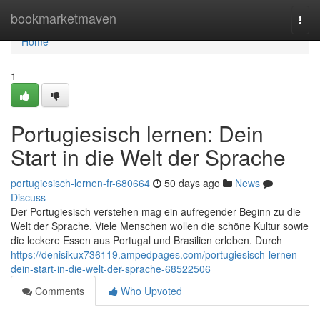
Home
bookmarketmaven
Togg
navi
Home
1
Portugiesisch lernen: Dein
Start in die Welt der Sprache
portugiesisch-lernen-fr-680664
50 days ago
News
Discuss
Der Portugiesisch verstehen mag ein aufregender Beginn zu die
Welt der Sprache. Viele Menschen wollen die schöne Kultur sowie
die leckere Essen aus Portugal und Brasilien erleben. Durch
https://denisikux736119.ampedpages.com/portugiesisch-lernen-
dein-start-in-die-welt-der-sprache-68522506
Comments
Who Upvoted