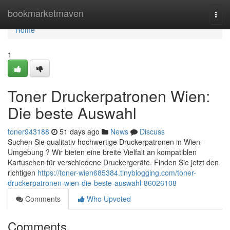
Home
bookmarketmaven
Togg
navi
Home
1
Toner Druckerpatronen Wien:
Die beste Auswahl
toner943188
51 days ago
News
Discuss
Suchen Sie qualitativ hochwertige Druckerpatronen in Wien-
Umgebung ? Wir bieten eine breite Vielfalt an kompatiblen
Kartuschen für verschiedene Druckergeräte. Finden Sie jetzt den
richtigen
https://toner-wien685384.tinyblogging.com/toner-
druckerpatronen-wien-die-beste-auswahl-86026108
Comments
Who Upvoted
Comments