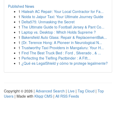
Published News
1
Hialeah AC Repair: Your Local Contractor for Fa...
1
Noida to Jaipur Taxi: Your Ultimate Journey Guide
1
Delta575: Unmasking the Secret
1
The Ultimate Guide to Football Jersey & Pant Co...
1
Laptop vs. Desktop : Which Holds Supreme ?
1
Bakersfield Auto Glass: Repair & ReplacementBak...
1
{Dr. Terence Hong: A Pioneer in Neurological N...
1
Trustworthy Taxi Providers in Mangaluru: Your H...
1
Find The Best Truck Bed : Ford , Silverado , & ...
1
Perfecting the Tiefling Pactbinder : A Fift...
1
¿Qué es LegalShield y cómo te protege legalmente?
Copyright © 2026 |
Advanced Search
|
Live
|
Tag Cloud
|
Top
Users
| Made with
Kliqqi CMS
|
All RSS Feeds