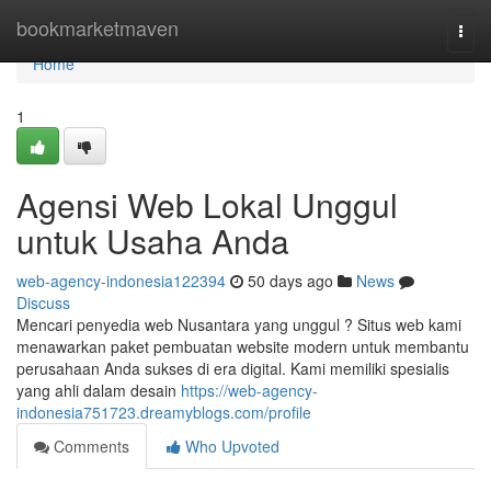
Home
bookmarketmaven
Togg
navi
Home
1
Agensi Web Lokal Unggul
untuk Usaha Anda
web-agency-indonesia122394
50 days ago
News
Discuss
Mencari penyedia web Nusantara yang unggul ? Situs web kami
menawarkan paket pembuatan website modern untuk membantu
perusahaan Anda sukses di era digital. Kami memiliki spesialis
yang ahli dalam desain
https://web-agency-
indonesia751723.dreamyblogs.com/profile
Comments
Who Upvoted