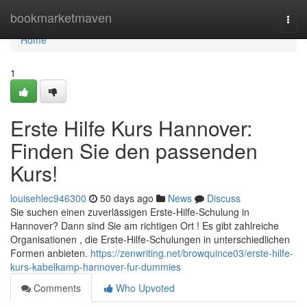
Home
bookmarketmaven
Togg
navi
Home
1
Erste Hilfe Kurs Hannover:
Finden Sie den passenden
Kurs!
louisehlec946300
50 days ago
News
Discuss
Sie suchen einen zuverlässigen Erste-Hilfe-Schulung in
Hannover? Dann sind Sie am richtigen Ort ! Es gibt zahlreiche
Organisationen , die Erste-Hilfe-Schulungen in unterschiedlichen
Formen anbieten.
https://zenwriting.net/browquince03/erste-hilfe-
kurs-kabelkamp-hannover-fur-dummies
Comments
Who Upvoted