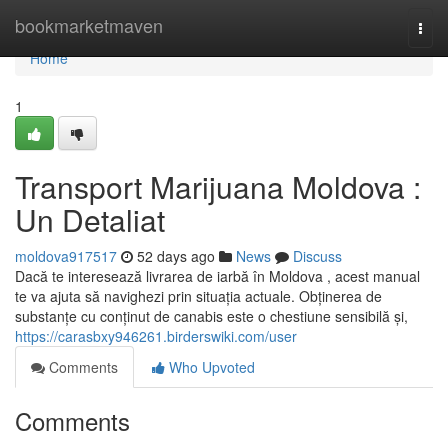
Home
bookmarketmaven
Togg
navi
Home
1
Transport Marijuana Moldova :
Un Detaliat
moldova917517
52 days ago
News
Discuss
Dacă te interesează livrarea de iarbă în Moldova , acest manual
te va ajuta să navighezi prin situația actuale. Obținerea de
substanțe cu conținut de canabis este o chestiune sensibilă și,
https://carasbxy946261.birderswiki.com/user
Comments
Who Upvoted
Comments