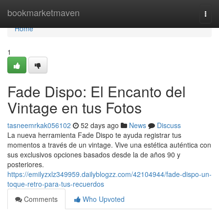
Home
bookmarketmaven
Togg
navi
Home
1
Fade Dispo: El Encanto del
Vintage en tus Fotos
tasneemrkak056102
52 days ago
News
Discuss
La nueva herramienta Fade Dispo te ayuda registrar tus
momentos a través de un vintage. Vive una estética auténtica con
sus exclusivos opciones basados desde la de años 90 y
posteriores.
https://emilyzxlz349959.dailyblogzz.com/42104944/fade-dispo-un-
toque-retro-para-tus-recuerdos
Comments
Who Upvoted