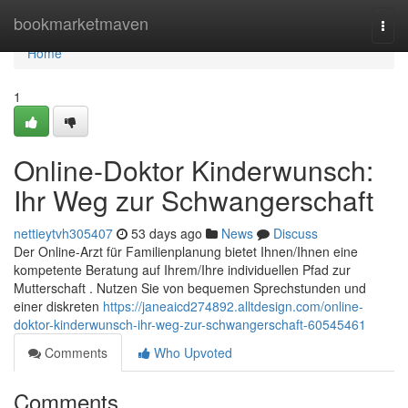
Home
bookmarketmaven
Togg
navi
Home
1
Online-Doktor Kinderwunsch:
Ihr Weg zur Schwangerschaft
nettieytvh305407
53 days ago
News
Discuss
Der Online-Arzt für Familienplanung bietet Ihnen/Ihnen eine
kompetente Beratung auf Ihrem/Ihre individuellen Pfad zur
Mutterschaft . Nutzen Sie von bequemen Sprechstunden und
einer diskreten
https://janeaicd274892.alltdesign.com/online-
doktor-kinderwunsch-ihr-weg-zur-schwangerschaft-60545461
Comments
Who Upvoted
Comments