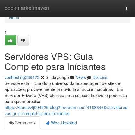
Home
bookmarketmaven
Togg
navi
Home
1
Servidores VPS: Guia
Completo para Iniciantes
vpshosting339473
51 days ago
News
Discuss
Se você está iniciando o universo da hospedagem de sites e
aplicações, provavelmente já ouviu falar sobre máquinas . Um
Servidor Privado (VPS) oferece uma solução flexível e poderosa
para quem precisa
https://kianavvtj094525.blog2freedom.com/41683468/servidores-
vps-guia-completo-para-iniciantes
Comments
Who Upvoted