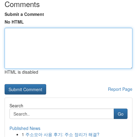
Comments
Submit a Comment
No HTML
HTML is disabled
Report Page
Search
Go
Published News
1
주소모아 사용 후기: 주소 정리가 해결?