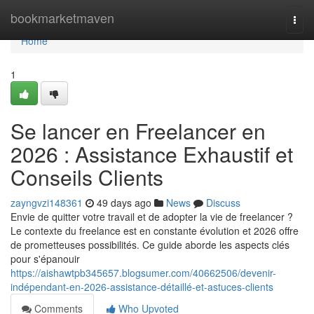
Home
bookmarketmaven
Togg
navi
Home
1
Se lancer en Freelancer en
2026 : Assistance Exhaustif et
Conseils Clients
zayngvzi148361
49 days ago
News
Discuss
Envie de quitter votre travail et de adopter la vie de freelancer ?
Le contexte du freelance est en constante évolution et 2026 offre
de prometteuses possibilités. Ce guide aborde les aspects clés
pour s'épanouir
https://aishawtpb345657.blogsumer.com/40662506/devenir-
indépendant-en-2026-assistance-détaillé-et-astuces-clients
Comments
Who Upvoted