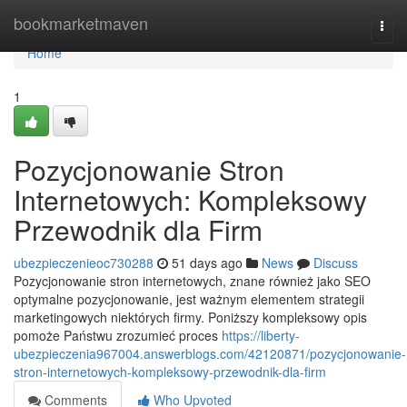
Home
bookmarketmaven
Togg
navi
Home
1
Pozycjonowanie Stron
Internetowych: Kompleksowy
Przewodnik dla Firm
ubezpieczenieoc730288
51 days ago
News
Discuss
Pozycjonowanie stron internetowych, znane również jako SEO
optymalne pozycjonowanie, jest ważnym elementem strategii
marketingowych niektórych firmy. Poniższy kompleksowy opis
pomoże Państwu zrozumieć proces
https://liberty-
ubezpieczenia967004.answerblogs.com/42120871/pozycjonowanie-
stron-internetowych-kompleksowy-przewodnik-dla-firm
Comments
Who Upvoted