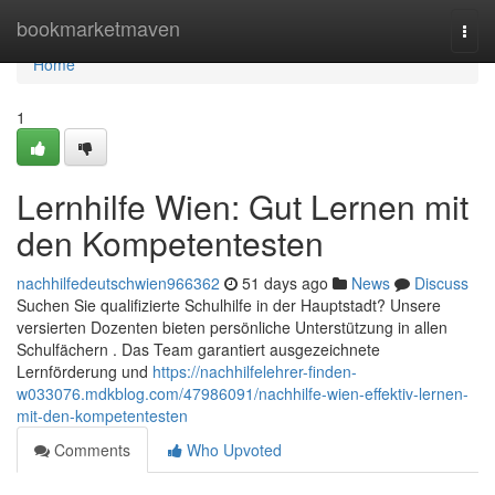
Home
bookmarketmaven
Togg
navi
Home
1
Lernhilfe Wien: Gut Lernen mit
den Kompetentesten
nachhilfedeutschwien966362
51 days ago
News
Discuss
Suchen Sie qualifizierte Schulhilfe in der Hauptstadt? Unsere
versierten Dozenten bieten persönliche Unterstützung in allen
Schulfächern . Das Team garantiert ausgezeichnete
Lernförderung und
https://nachhilfelehrer-finden-
w033076.mdkblog.com/47986091/nachhilfe-wien-effektiv-lernen-
mit-den-kompetentesten
Comments
Who Upvoted