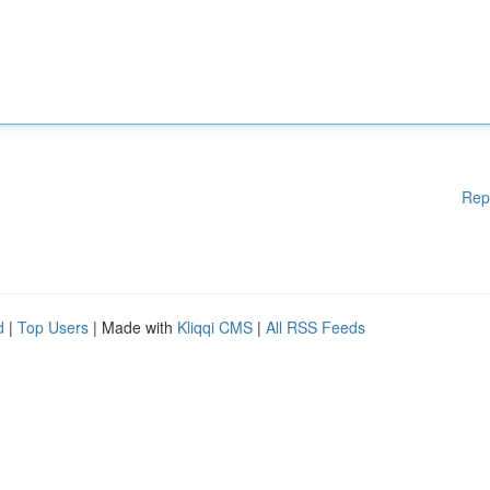
Rep
d
|
Top Users
| Made with
Kliqqi CMS
|
All RSS Feeds