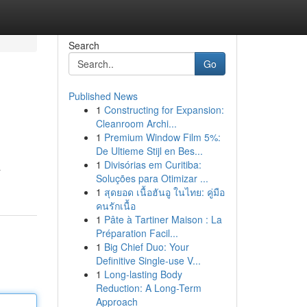
Search
Go
Published News
1
Constructing for Expansion:
Cleanroom Archi...
1
Premium Window Film 5%:
De Ultieme Stijl en Bes...
1
Divisórias em Curitiba:
a
Soluções para Otimizar ...
1
สุดยอด เนื้อฮันอู ในไทย: คู่มือ
คนรักเนื้อ
1
Pâte à Tartiner Maison : La
Préparation Facil...
1
Big Chief Duo: Your
Definitive Single-use V...
1
Long-lasting Body
Reduction: A Long-Term
Approach