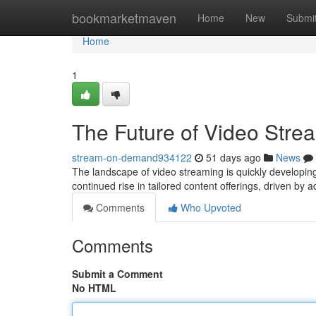
Home
bookmarketmaven
Home
New
Submi
Home
1
The Future of Video Stre
stream-on-demand934122
51 days ago
News
The landscape of video streaming is quickly developing
continued rise in tailored content offerings, driven by a
Comments
Who Upvoted
Comments
Submit a Comment
No HTML