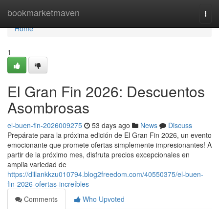
Home
bookmarketmaven
Togg
navi
Home
1
El Gran Fin 2026: Descuentos
Asombrosas
el-buen-fin-2026009275
53 days ago
News
Discuss
Prepárate para la próxima edición de El Gran Fin 2026, un evento
emocionante que promete ofertas simplemente impresionantes! A
partir de la próximo mes, disfruta precios excepcionales en
amplia variedad de
https://dillankkzu010794.blog2freedom.com/40550375/el-buen-
fin-2026-ofertas-increíbles
Comments
Who Upvoted