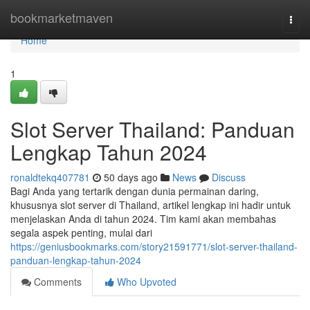
Home
bookmarketmaven
Togg
navi
Home
1
Slot Server Thailand: Panduan
Lengkap Tahun 2024
ronaldtekq407781
50 days ago
News
Discuss
Bagi Anda yang tertarik dengan dunia permainan daring,
khususnya slot server di Thailand, artikel lengkap ini hadir untuk
menjelaskan Anda di tahun 2024. Tim kami akan membahas
segala aspek penting, mulai dari
https://geniusbookmarks.com/story21591771/slot-server-thailand-
panduan-lengkap-tahun-2024
Comments
Who Upvoted