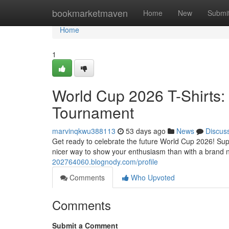
Home
bookmarketmaven
Home
New
Submi
Home
1
World Cup 2026 T-Shirts: 
Tournament
marvinqkwu388113
53 days ago
News
Discus
Get ready to celebrate the future World Cup 2026! Supp
nicer way to show your enthusiasm than with a bran
202764060.blognody.com/profile
Comments
Who Upvoted
Comments
Submit a Comment