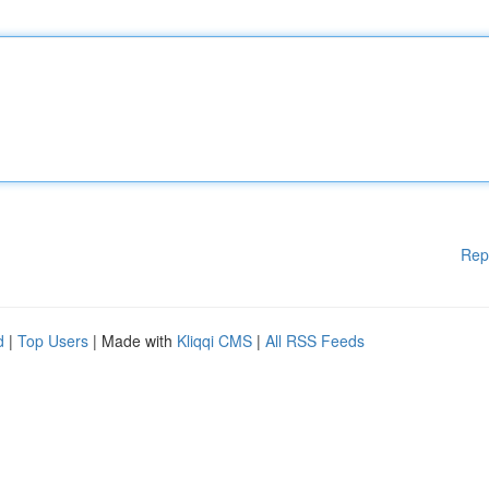
Rep
d
|
Top Users
| Made with
Kliqqi CMS
|
All RSS Feeds