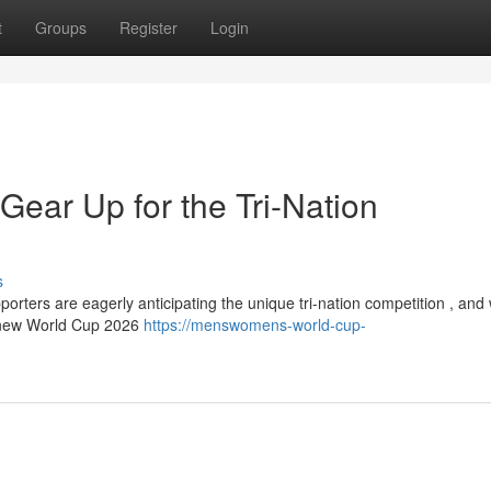
t
Groups
Register
Login
Gear Up for the Tri-Nation
s
orters are eagerly anticipating the unique tri-nation competition , and
d new World Cup 2026
https://menswomens-world-cup-