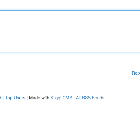
Rep
d
|
Top Users
| Made with
Kliqqi CMS
|
All RSS Feeds