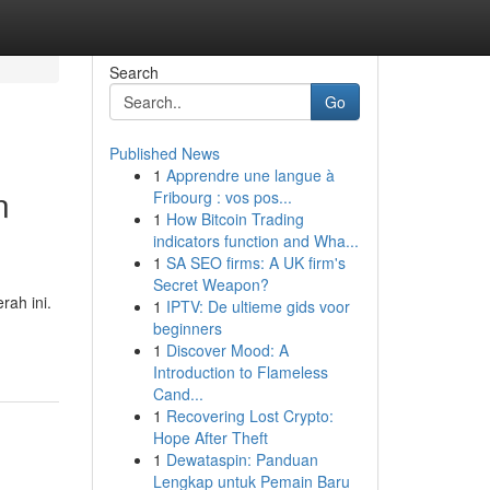
Search
Go
Published News
1
Apprendre une langue à
n
Fribourg : vos pos...
1
How Bitcoin Trading
indicators function and Wha...
1
SA SEO firms: A UK firm's
Secret Weapon?
ah ini.
1
IPTV: De ultieme gids voor
beginners
1
Discover Mood: A
Introduction to Flameless
Cand...
1
Recovering Lost Crypto:
Hope After Theft
1
Dewataspin: Panduan
Lengkap untuk Pemain Baru