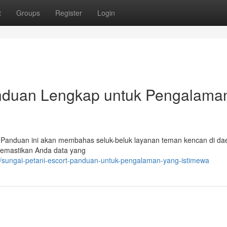
t
Groups
Register
Login
anduan Lengkap untuk Pengalama
Panduan ini akan membahas seluk-beluk layanan teman kencan di daer
memastikan Anda data yang
7/sungai-petani-escort-panduan-untuk-pengalaman-yang-istimewa