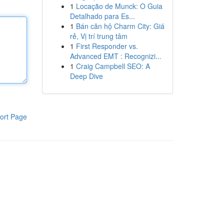
1
Locação de Munck: O Guia
Detalhado para Es...
1
Bán căn hộ Charm City: Giá
rẻ, Vị trí trung tâm
1
First Responder vs.
Advanced EMT : Recognizi...
1
Craig Campbell SEO: A
Deep Dive
ort Page