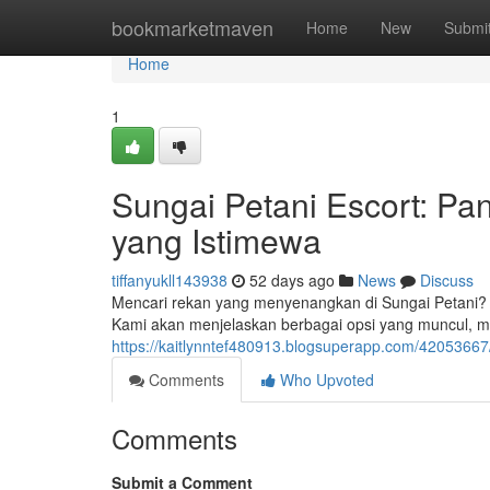
Home
bookmarketmaven
Home
New
Submi
Home
1
Sungai Petani Escort: P
yang Istimewa
tiffanyukll143938
52 days ago
News
Discuss
Mencari rekan yang menyenangkan di Sungai Petani? 
Kami akan menjelaskan berbagai opsi yang muncul, 
https://kaitlynntef480913.blogsuperapp.com/4205366
Comments
Who Upvoted
Comments
Submit a Comment