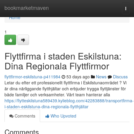
Home
bookmarketmaven
Togg
navi
Home
1
Flyttfirma i staden Eskilstuna:
Dina Regionala Flyttfirmor
flyttfirmor-eskilstuna-p411984
53 days ago
News
Discuss
Letar du efter ett professionellt flyttfirma i Eskilstunaområdet ? Vi
är dina närliggande flytthjältar och erbjuder trygga flyttjänster för
både familjer och verksamheter. Vårt team hanterar alla
https://flytteskilstuna589439.kylieblog.com/42283888/transportfirma-
i-staden-eskilstuna-dina-regionala-flytthjältar
Comments
Who Upvoted
Comments