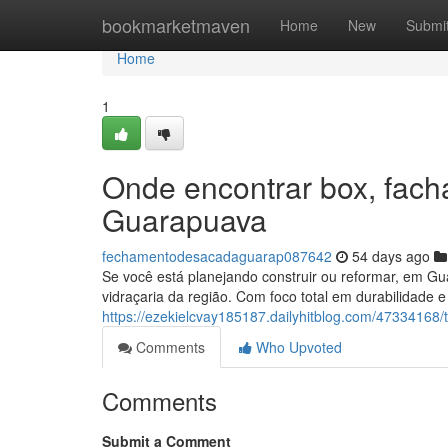
Home
bookmarketmaven
Home
New
Submi
Home
1
Onde encontrar box, fach
Guarapuava
fechamentodesacadaguarap087642
54 days ago
Se você está planejando construir ou reformar, em 
vidraçaria da região. Com foco total em durabilidade 
https://ezekielcvay185187.dailyhitblog.com/4733416
Comments
Who Upvoted
Comments
Submit a Comment