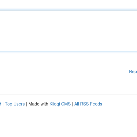
Rep
d
|
Top Users
| Made with
Kliqqi CMS
|
All RSS Feeds