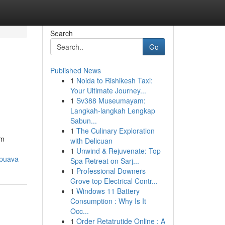
Search
Go
Published News
1
Noida to Rishikesh Taxi:
Your Ultimate Journey...
1
Sv388 Museumayam:
Langkah-langkah Lengkap
Sabun...
1
The Culinary Exploration
em
with Delicuan
1
Unwind & Rejuvenate: Top
apuava
Spa Retreat on Sarj...
1
Professional Downers
Grove top Electrical Contr...
1
Windows 11 Battery
Consumption : Why Is It
Occ...
1
Order Retatrutide Online : A