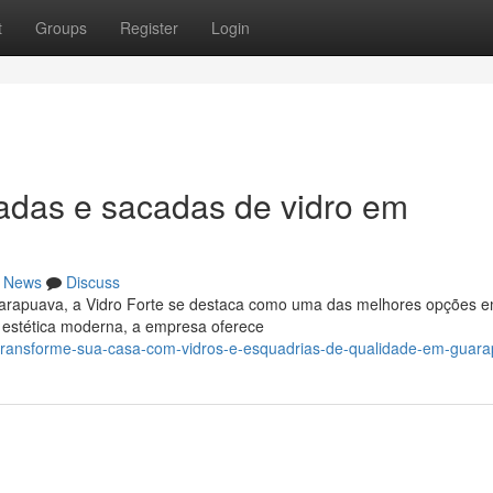
t
Groups
Register
Login
adas e sacadas de vidro em
News
Discuss
Guarapuava, a Vidro Forte se destaca como uma das melhores opções 
e estética moderna, a empresa oferece
8/transforme-sua-casa-com-vidros-e-esquadrias-de-qualidade-em-guar