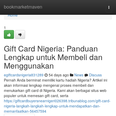
Home
bookmarketmaven
Togg
navi
Home
1
Gift Card Nigeria: Panduan
Lengkap untuk Membeli dan
Menggunakan
egiftcardsnigeria831289
54 days ago
News
Discuss
Pernah Anda berminat memiliki kartu hadiah Nigeria? Artikel ini
akan informasi lengkap mengenai proses membeli dan
menukarkan gift card di Nigeria. Kami akan berbagai situs web
populer untuk memesan gift card, serta
https://giftcardbuyersnearnigeri026398.tribunablog.com/gift-card-
nigeria-langkah-langkah-lengkap-untuk-mendapatkan-dan-
memanfaatkan-56457594