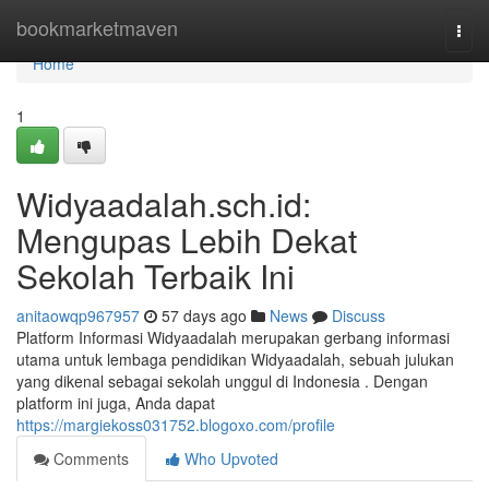
Home
bookmarketmaven
Togg
navi
Home
1
Widyaadalah.sch.id:
Mengupas Lebih Dekat
Sekolah Terbaik Ini
anitaowqp967957
57 days ago
News
Discuss
Platform Informasi Widyaadalah merupakan gerbang informasi
utama untuk lembaga pendidikan Widyaadalah, sebuah julukan
yang dikenal sebagai sekolah unggul di Indonesia . Dengan
platform ini juga, Anda dapat
https://margiekoss031752.blogoxo.com/profile
Comments
Who Upvoted