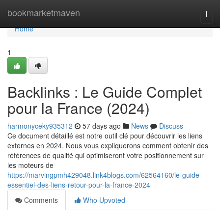
Home
bookmarketmaven
Togg
navi
Home
1
Backlinks : Le Guide Complet
pour la France (2024)
harmonyceky935312
57 days ago
News
Discuss
Ce document détaillé est notre outil clé pour découvrir les liens
externes en 2024. Nous vous expliquerons comment obtenir des
références de qualité qui optimiseront votre positionnement sur
les moteurs de
https://marvingpmh429048.link4blogs.com/62564160/le-guide-
essentiel-des-liens-retour-pour-la-france-2024
Comments
Who Upvoted