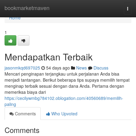
Home
bookmarketmaven
Togg
navi
Home
1
Mendapatkan Terbaik
jasonmkqd697025
54 days ago
News
Discuss
Mencari penginapan terjangkau untuk perjalanan Anda bisa
menjadi tantangan. Berikut beberapa tips supaya memilih tempat
menginap terbaik sesuai dengan dana Anda. Pertama dengan
memeriksa biaya dari
https://cecilywmbg784102.oblogation.com/40560689/memilih-
paling
Comments
Who Upvoted
Comments