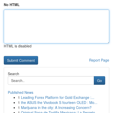
No HTML
HTML is disabled
Report Page
Search
Go
Published News
1
Leading Forex Platform for Gold Exchange :...
1
the ASUS the Vivobook S fourteen OLED : Mo...
1
Marijuana in the city: A Increasing Concern?
1
Original Sopa de Tortilla Mexicana: La Secreto ...