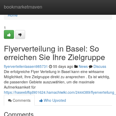
Home
bookmarketmaven
Home
1
Flyerverteilung in Basel: So
erreichen Sie Ihre Zielgruppe
flyerverteilenlassen985731
55 days ago
News
Discuss
Die erfolgreiche Flyer Verteilung in Basel kann eine wirksame
Möglichkeit, Ihre Zielgruppe direkt zu ansprechen . Es ist wichtig,
die passenden Gebiete auszuwählen, um die maximale
Aufmerksamkeit für
https://haseebffqd901624.hamachiwiki.com/2444389/flyerverteilung
Comments
Who Upvoted
Comments