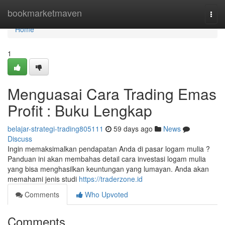
Home
bookmarketmaven
Togg
navi
Home
1
Menguasai Cara Trading Emas
Profit : Buku Lengkap
belajar-strategi-trading805111
59 days ago
News
Discuss
Ingin memaksimalkan pendapatan Anda di pasar logam mulia ?
Panduan ini akan membahas detail cara investasi logam mulia
yang bisa menghasilkan keuntungan yang lumayan. Anda akan
memahami jenis studi
https://traderzone.id
Comments
Who Upvoted
Comments