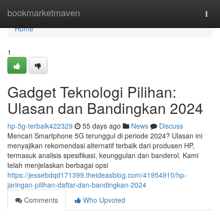
Home
bookmarketmaven
Togg
navi
Home
1
Gadget Teknologi Pilihan:
Ulasan dan Bandingkan 2024
hp-5g-terbaik422329
55 days ago
News
Discuss
Mencari Smartphone 5G terunggul di periode 2024? Ulasan ini
menyajikan rekomendasi alternatif terbaik dari produsen HP,
termasuk analisis spesifikasi, keunggulan dan banderol. Kami
telah menjelaskan berbagai opsi
https://jessebdqd171399.theideasblog.com/41954910/hp-
jaringan-pilihan-daftar-dan-bandingkan-2024
Comments
Who Upvoted