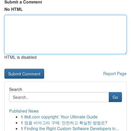
Submit a Comment
No HTML
HTML is disabled
Report Page
Search
Go
Published News
1
8k8.com copyright: Your Ultimate Guide
1
정품 비아그라 구매: 안전하고 확실한 방법은?
1
Finding the Right Custom Software Developers in...