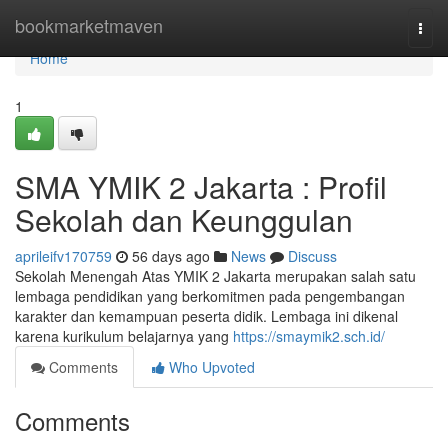
Home
bookmarketmaven
Togg
navi
Home
1
SMA YMIK 2 Jakarta : Profil
Sekolah dan Keunggulan
aprileifv170759
56 days ago
News
Discuss
Sekolah Menengah Atas YMIK 2 Jakarta merupakan salah satu
lembaga pendidikan yang berkomitmen pada pengembangan
karakter dan kemampuan peserta didik. Lembaga ini dikenal
karena kurikulum belajarnya yang
https://smaymik2.sch.id/
Comments
Who Upvoted
Comments