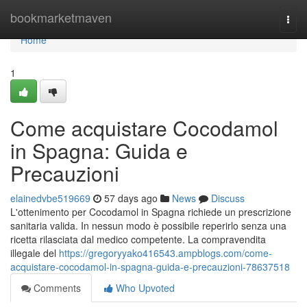
Home
bookmarketmaven
Togg
navi
Home
1
Come acquistare Cocodamol
in Spagna: Guida e
Precauzioni
elainedvbe519669
57 days ago
News
Discuss
L'ottenimento per Cocodamol in Spagna richiede un prescrizione
sanitaria valida. In nessun modo è possibile reperirlo senza una
ricetta rilasciata dal medico competente. La compravendita
illegale del
https://gregoryyako416543.ampblogs.com/come-
acquistare-cocodamol-in-spagna-guida-e-precauzioni-78637518
Comments
Who Upvoted