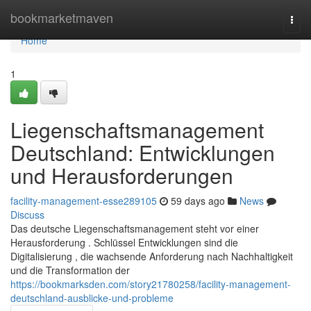
Home
bookmarketmaven
Togg
navi
Home
1
Liegenschaftsmanagement
Deutschland: Entwicklungen
und Herausforderungen
facility-management-esse289105
59 days ago
News
Discuss
Das deutsche Liegenschaftsmanagement steht vor einer
Herausforderung . Schlüssel Entwicklungen sind die
Digitalisierung , die wachsende Anforderung nach Nachhaltigkeit
und die Transformation der
https://bookmarksden.com/story21780258/facility-management-
deutschland-ausblicke-und-probleme