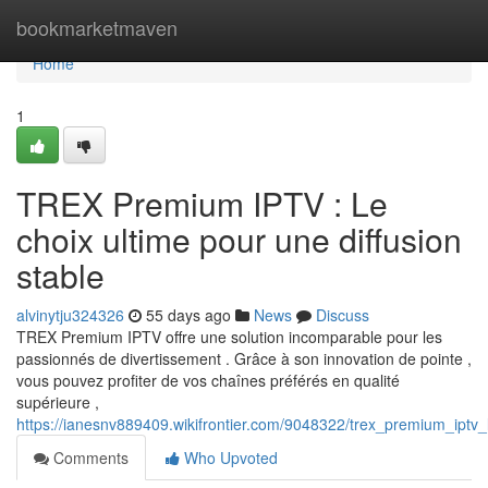
Home
bookmarketmaven
Home
1
TREX Premium IPTV : Le
choix ultime pour une diffusion
stable
alvinytju324326
55 days ago
News
Discuss
TREX Premium IPTV offre une solution incomparable pour les
passionnés de divertissement . Grâce à son innovation de pointe ,
vous pouvez profiter de vos chaînes préférés en qualité
supérieure ,
https://ianesnv889409.wikifrontier.com/9048322/trex_premium_iptv
Comments
Who Upvoted