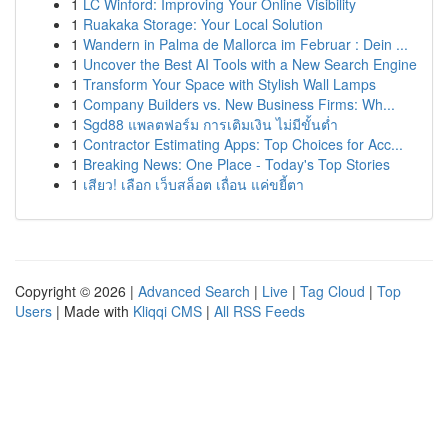
1
LC Winford: Improving Your Online Visibility
1
Ruakaka Storage: Your Local Solution
1
Wandern in Palma de Mallorca im Februar : Dein ...
1
Uncover the Best AI Tools with a New Search Engine
1
Transform Your Space with Stylish Wall Lamps
1
Company Builders vs. New Business Firms: Wh...
1
Sgd88 แพลตฟอร์ม การเติมเงิน ไม่มีขั้นต่ำ
1
Contractor Estimating Apps: Top Choices for Acc...
1
Breaking News: One Place - Today's Top Stories
1
เสียว! เลือก เว็บสล็อต เถื่อน แค่ขยี้ตา
Copyright © 2026 |
Advanced Search
|
Live
|
Tag Cloud
|
Top
Users
| Made with
Kliqqi CMS
|
All RSS Feeds