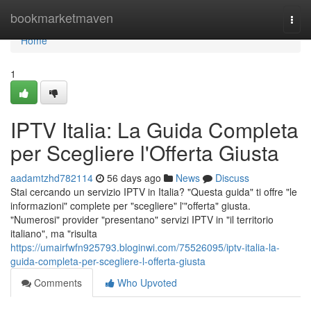
Home
bookmarketmaven
Togg
navi
Home
1
IPTV Italia: La Guida Completa
per Scegliere l'Offerta Giusta
aadamtzhd782114
56 days ago
News
Discuss
Stai cercando un servizio IPTV in Italia? "Questa guida" ti offre "le
informazioni" complete per "scegliere" l'"offerta" giusta.
"Numerosi" provider "presentano" servizi IPTV in "il territorio
italiano", ma "risulta
https://umairfwfn925793.bloginwi.com/75526095/iptv-italia-la-
guida-completa-per-scegliere-l-offerta-giusta
Comments
Who Upvoted