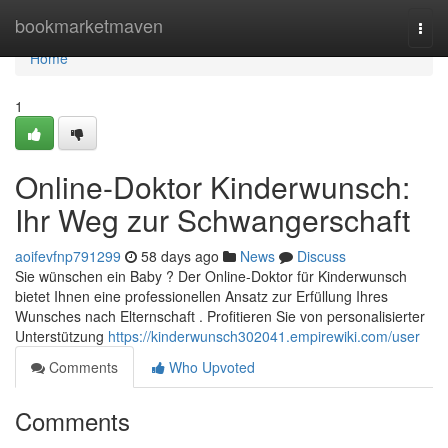
Home
bookmarketmaven
Togg
navi
Home
1
Online-Doktor Kinderwunsch:
Ihr Weg zur Schwangerschaft
aoifevfnp791299
58 days ago
News
Discuss
Sie wünschen ein Baby ? Der Online-Doktor für Kinderwunsch
bietet Ihnen eine professionellen Ansatz zur Erfüllung Ihres
Wunsches nach Elternschaft . Profitieren Sie von personalisierter
Unterstützung
https://kinderwunsch302041.empirewiki.com/user
Comments
Who Upvoted
Comments