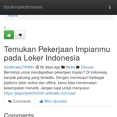
Home
bookmarketmaven
Togg
navi
Home
1
Temukan Pekerjaan Impianmu
pada Loker Indonesia
elodiecwez785881
56 days ago
News
Discuss
Bermimpi untuk mendapatkan pekerjaan impian? Di Indonesia,
banyak peluang yang tersedia. Dengan menelusuri berbagai
platform loker online dan offline, kamu bisa menemukan
kesempatan menarik. Jangan lupa untuk menyusun
https://jasperlywt052006.celticwiki.com/user
Comments
Who Upvoted
Comments