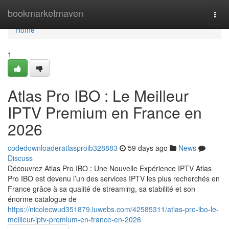
Home
bookmarketmaven
Togg
navi
Home
1
Atlas Pro IBO : Le Meilleur
IPTV Premium en France en
2026
codedownloaderatlasproib328883
59 days ago
News
Discuss
Découvrez Atlas Pro IBO : Une Nouvelle Expérience IPTV Atlas
Pro IBO est devenu l’un des services IPTV les plus recherchés en
France grâce à sa qualité de streaming, sa stabilité et son
énorme catalogue de
https://nicolecwud351879.luwebs.com/42585311/atlas-pro-ibo-le-
meilleur-iptv-premium-en-france-en-2026