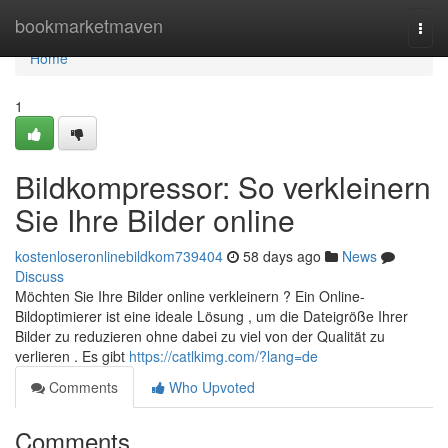
Home
bookmarketmaven
Togg
navi
Home
1
Bildkompressor: So verkleinern
Sie Ihre Bilder online
kostenloseronlinebildkom739404
58 days ago
News
Discuss
Möchten Sie Ihre Bilder online verkleinern ? Ein Online-
Bildoptimierer ist eine ideale Lösung , um die Dateigröße Ihrer
Bilder zu reduzieren ohne dabei zu viel von der Qualität zu
verlieren . Es gibt
https://catlkimg.com/?lang=de
Comments
Who Upvoted
Comments