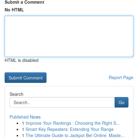
Submit a Comment
No HTML
HTML is disabled
Report Page
Search
Go
Published News
1
Improve Your Rankings : Choosing the Right S...
1
Smart Key Repeaters: Extending Your Range
1
The Ultimate Guide to Jackpot Bet Online: Maste...