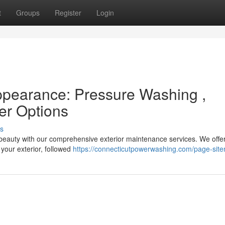
t
Groups
Register
Login
ppearance: Pressure Washing ,
er Options
s
r beauty with our comprehensive exterior maintenance services. We offe
your exterior, followed
https://connecticutpowerwashing.com/page-sit