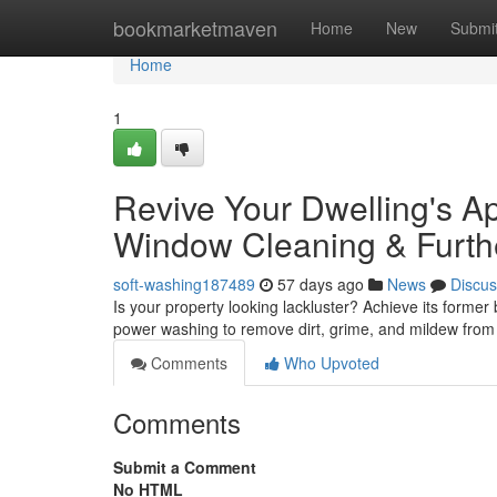
Home
bookmarketmaven
Home
New
Submi
Home
1
Revive Your Dwelling's A
Window Cleaning & Furth
soft-washing187489
57 days ago
News
Discus
Is your property looking lackluster? Achieve its forme
power washing to remove dirt, grime, and mildew from 
Comments
Who Upvoted
Comments
Submit a Comment
No HTML