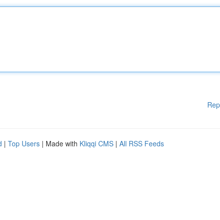
Rep
d
|
Top Users
| Made with
Kliqqi CMS
|
All RSS Feeds