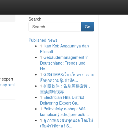
Search
Go
Published News
1
Ikan Koi: Anggunnya dan
Filosofi
1
Gebäudemanagement in
Deutschland: Trends und
He...
1
G2G1MAXเว็บ เว็บตรง: เจาะ
r expert
ลึกทุกความคุ้มค่าที่คุ...
emap.xml
1
护眼软件：告别屏幕疲劳，
重焕清晰视界
1
Electrician Hills District
Delivering Expert Ca...
1
Poľovnícky e-shop: Váš
komplexný zdroj pre poľo...
1
ดู การแข่งขันฟุตบอล โดยไม่
เสียค่าใช้จ่าย ! S...