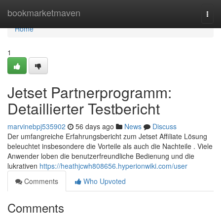
Home
bookmarketmaven
Togg
navi
Home
1
Jetset Partnerprogramm:
Detaillierter Testbericht
marvinebpj535902
56 days ago
News
Discuss
Der umfangreiche Erfahrungsbericht zum Jetset Affiliate Lösung
beleuchtet insbesondere die Vorteile als auch die Nachteile . Viele
Anwender loben die benutzerfreundliche Bedienung und die
lukrativen
https://heathjcwh808656.hyperionwiki.com/user
Comments
Who Upvoted
Comments