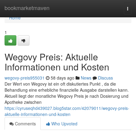
Home
bookmarketmaven
Togg
navi
Home
1
Wegovy Preis: Aktuelle
Informationen und Kosten
wegovy-preis955031
58 days ago
News
Discuss
Der Wert von Wegovy ist ein oft diskutiertes Punkt , da die
Behandlung eine erhebliche finanzielle Ausgabe darstellen kann.
Aktuell liegt der monatliche Wegovy Preis je nach Dosierung und
Apotheke zwischen
https://cyruseqhd439027.blog5star.com/42079011/wegovy-preis-
aktuelle-informationen-und-kosten
Comments
Who Upvoted