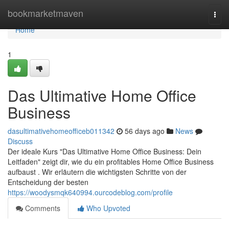
Home
bookmarketmaven
Togg
navi
Home
1
Das Ultimative Home Office
Business
dasultimativehomeofficeb011342
56 days ago
News
Discuss
Der ideale Kurs "Das Ultimative Home Office Business: Dein
Leitfaden" zeigt dir, wie du ein profitables Home Office Business
aufbaust . Wir erläutern die wichtigsten Schritte von der
Entscheidung der besten
https://woodysmqk640994.ourcodeblog.com/profile
Comments
Who Upvoted