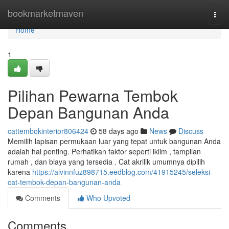
Home
bookmarketmaven
Togg
navi
Home
1
Pilihan Pewarna Tembok
Depan Bangunan Anda
cattembokinterior806424
58 days ago
News
Discuss
Memilih lapisan permukaan luar yang tepat untuk bangunan Anda
adalah hal penting. Perhatikan faktor seperti iklim , tampilan
rumah , dan biaya yang tersedia . Cat akrilik umumnya dipilih
karena
https://alvinnfuz898715.eedblog.com/41915245/seleksi-
cat-tembok-depan-bangunan-anda
Comments
Who Upvoted
Comments