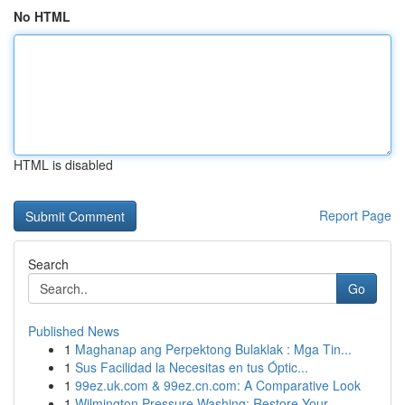
No HTML
HTML is disabled
Report Page
Search
Go
Published News
1
Maghanap ang Perpektong Bulaklak : Mga Tin...
1
Sus Facilidad la Necesitas en tus Óptic...
1
99ez.uk.com & 99ez.cn.com: A Comparative Look
1
Wilmington Pressure Washing: Restore Your