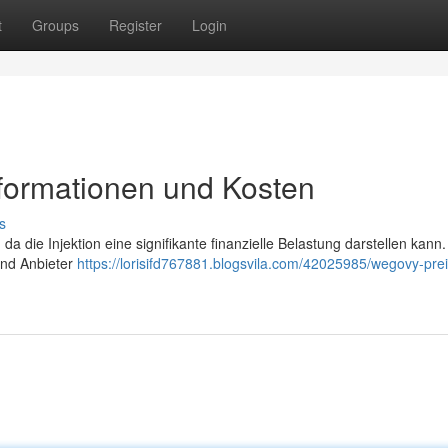
t
Groups
Register
Login
nformationen und Kosten
s
da die Injektion eine signifikante finanzielle Belastung darstellen kann.
und Anbieter
https://lorisifd767881.blogsvila.com/42025985/wegovy-prei