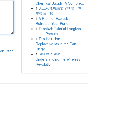
Chemical Supply: A Compre...
1
人工智能粵語文字轉聲：專
業聲音目錄
1
A Premier Exclusive
Retreats: Your Perfe...
1
Tepat4d: Tutorial Lengkap
untuk Pemula
1
Top Hair Hair
Replacements in the San
Diego ...
ort Page
1
SIM vs eSIM:
Understanding the Wireless
Revolution