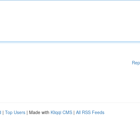
Rep
d
|
Top Users
| Made with
Kliqqi CMS
|
All RSS Feeds