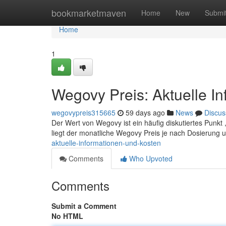
Home
bookmarketmaven
Home
New
Submi
Home
1
Wegovy Preis: Aktuelle I
wegovypreis315665
59 days ago
News
Discus
Der Wert von Wegovy ist ein häufig diskutiertes Punkt , 
liegt der monatliche Wegovy Preis je nach Dosierung 
aktuelle-informationen-und-kosten
Comments
Who Upvoted
Comments
Submit a Comment
No HTML