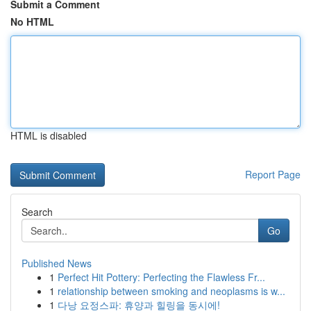
Submit a Comment
No HTML
HTML is disabled
Report Page
Search
Go
Published News
1
Perfect Hit Pottery: Perfecting the Flawless Fr...
1
relationship between smoking and neoplasms is w...
1
다낭 요정스파: 휴양과 힐링을 동시에!