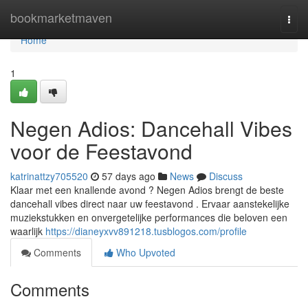
Home
bookmarketmaven
Togg
navi
Home
1
Negen Adios: Dancehall Vibes
voor de Feestavond
katrinattzy705520
57 days ago
News
Discuss
Klaar met een knallende avond ? Negen Adios brengt de beste
dancehall vibes direct naar uw feestavond . Ervaar aanstekelijke
muziekstukken en onvergetelijke performances die beloven een
waarlijk
https://dianeyxvv891218.tusblogos.com/profile
Comments
Who Upvoted
Comments