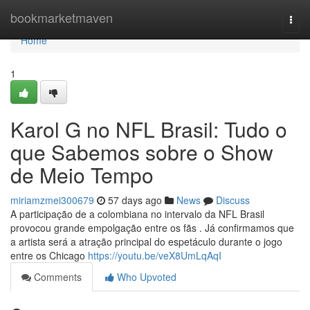
Home
bookmarketmaven
Togg
navi
Home
1
Karol G no NFL Brasil: Tudo o
que Sabemos sobre o Show
de Meio Tempo
miriamzmei300679
57 days ago
News
Discuss
A participação de a colombiana no intervalo da NFL Brasil
provocou grande empolgação entre os fãs . Já confirmamos que
a artista será a atração principal do espetáculo durante o jogo
entre os Chicago
https://youtu.be/veX8UmLqAqI
Comments
Who Upvoted