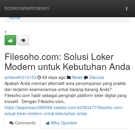
Home
bookmarketmaven
Togg
navi
Home
1
Filesoho.com: Solusi Loker
Modern untuk Kebutuhan Anda
anitavelh313153
59 days ago
News
Discuss
Apakah Anda mencari alternatif area penyimpanan yang praktis
dan terjamin keamanannya untuk barang-barang Anda?
Filesoho.com hadir sebagai pengrajin platform loker digital yang
inovatif . Dengan Filesoho.com,
https://jaspersaur280098.luwebs.com/42583477/filesoho-com-
solusi-loker-modern-untuk-kebutuhan-anda
Comments
Who Upvoted